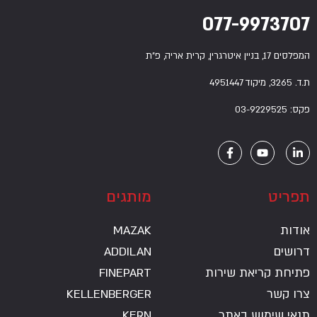
077-9973707
המפלסים 17, בניין איטרגרין, קרית אריה, פ”ת
ת.ד. 3265, מיקוד 4951447
פקס: 03-9229525
תפריט
מותגים
אודות
MAZAK
דרושים
ADDILAN
פתיחת קריאת שירות
FINEPART
צרו קשר
KELLENBERGER
תנאי שימוש באתר
KERN