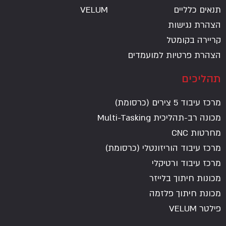
ליים
VELUM
גישות
בקומטל
רטיות למועמדים
ם
(כרסומת)
כית Multi-Tasking
C
וד הוריזונטלי (כרסומת)
וד ורטיקלי
יתוך בלייזר
יתוך פלזמה