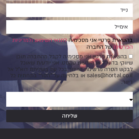
בהשארת פרטיי אני מסכימ/ה
לתנאי השימוש
ולמדיניות
הפרטיות
של החברה
בהשארת פרטיי אני מסכימ/ה לקבל מהחברה תוכן
שיווקי בדוא"ל או הודעות טקסט. אני יודע/ת שאוכל
לבקש הסרה מרשימת הדיוור בכל עת בשליחת דוא"ל אל
sales@hortal.co.il
או בלחיצה על "הסר" בתחתית כל
דיוור.
שליחה