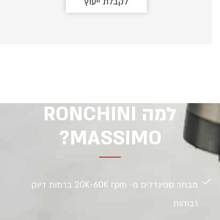
לקבלת ייעוץ
למה RONCHINI
MASSIMO?
מבחר ספינדלים מ- 20K-60K rpm ברמות דיוק
גבוהות