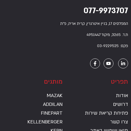
077-9973707
המפלסים 17, בניין איטרגרין, קרית אריה, פ”ת
ת.ד. 3265, מיקוד 4951447
פקס: 03-9229525
תפריט
מותגים
אודות
MAZAK
דרושים
ADDILAN
פתיחת קריאת שירות
FINEPART
צרו קשר
KELLENBERGER
תנאי שימוש באתר
KERN